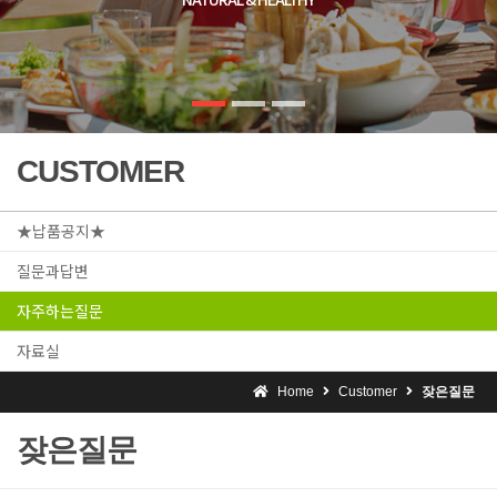
CUSTOMER
★납품공지★
질문과답변
자주하는질문
자료실
Home
Customer
잦은질문
잦은질문