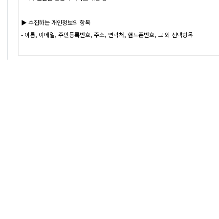
COMPANY
BUSINESS(원료도매)
BRAND & PRODUCT
ONLINE
인사말
CUSTOMER
제품소개
GO TO STORE
안데스소금
온라인문의
오시는길
★납품공지★
원료가격
오일&향신료
품질
질문과답변
바베큐참숯
POLICY
안데스소금이란?
자주하는질문
로그인
자료실
회원가입