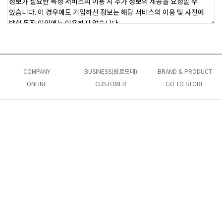
COMPANY
BUSINESS(원료도매)
BRAND & PRODUCT
ONLINE
인사말
CUSTOMER
제품소개
GO TO STORE
안데스소금
온라인문의
오시는길
★납품공지★
원료가격
오일&향신료
품질
질문과답변
바베큐참숯
POLICY
안데스소금이란?
자주하는질문
로그인
자료실
회원가입
이용약관
개인정보처리방침
이메일무단수집거부
온라인문의
Admin
INFORMATION
상호명 : 주식회사 막시모
대표자명 : 조제형