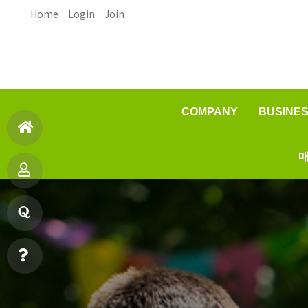
Home
Login
Join
COMPANY
BUSINE
인사말
매
홈
오시는길
제품
으
제
품질
원료
로
품
안데스소금이란?
질
소
문
빠