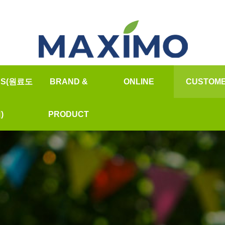
SS(원료도
BRAND &
ONLINE
CUSTOM
온라인문의
★납품공지
)
PRODUCT
질문과답
소개
안데스소금
자주하는질
가격
오일&향신료
자료실
바베큐참숯