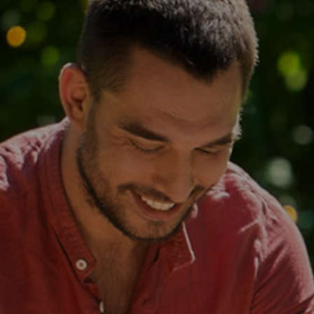
개
과
른
답
상
변
담