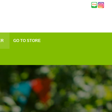
ER
GO TO STORE
★
변
문