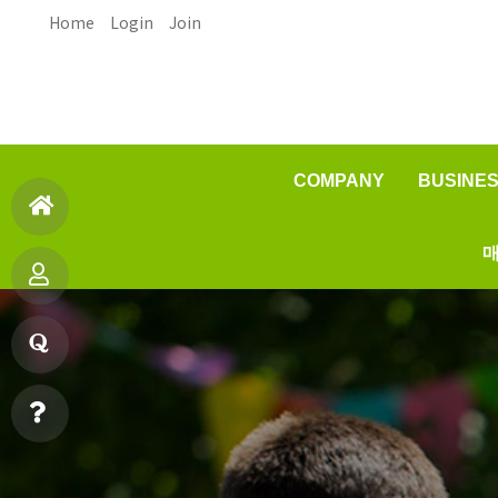
Home
Login
Join
COMPANY
BUSINE
인사말
매
홈
오시는길
제품
으
제
품질
원료
로
품
안데스소금이란?
질
소
문
빠