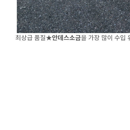
최상급 품질★
안데스소금
을 가장 많이 수입
도매 원료 문의, 상담
※셀루살 안데스소금 한국총판※
(주)막시모
: 031-8027-4680
경기도 광주시 오포읍 오포로 468