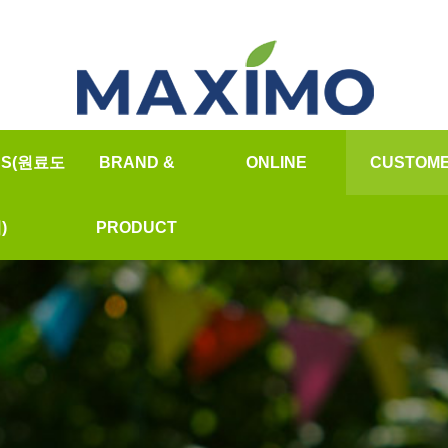
SS(원료도
BRAND &
ONLINE
CUSTOM
온라인문의
★납품공지
)
PRODUCT
질문과답
소개
안데스소금
자주하는질
가격
오일&향신료
자료실
바베큐참숯