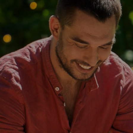
개
과
른
답
상
변
담