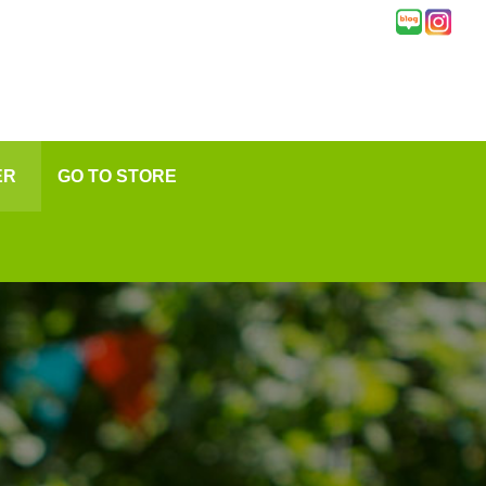
ER
GO TO STORE
★
변
문